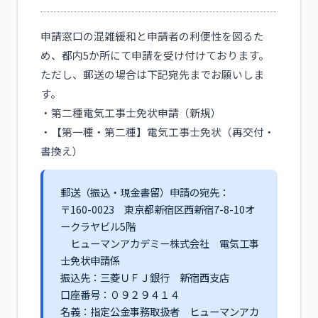
申請窓口の混雑緩和と申請者の利便性を図るた
め、都内5か所にて申請を受け付けております。
ただし、郵送の場合は下記宛先までお願いしま
す。
・第二種電気工事士免状申請（新規）
・【第一種・第二種】電気工事士免状（再交付・
書換え）
郵送（振込・現金書留）申請の宛先：
〒160-0023 東京都新宿区西新宿7-8-10オ
ークラヤビル5階
ヒューマンアカデミー株式会社 電気工事
士免状申請係
振込先：三菱ＵＦＪ銀行 新宿西支店
口座番号：０９２９４１４
名義：指定公金事務取扱者 ヒューマンアカ